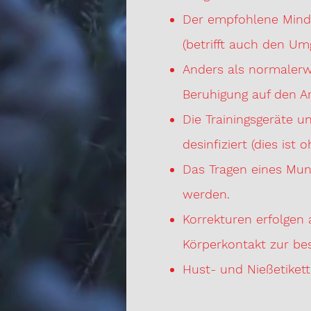
Der empfohlene Min
(betrifft auch den Um
Anders als normalerwe
Beruhigung auf den 
Die Trainingsgeräte 
desinfiziert (dies ist 
Das Tragen eines Mund
werden.
Korrekturen erfolgen 
Körperkontakt zur be
Hust- und Nießetikett