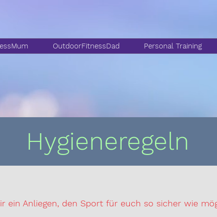
nessMum
OutdoorFitnessDad
Personal Training
Hygieneregeln
ir ein Anliegen, den Sport für euch so sicher wie mög