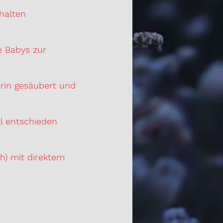
ngt einzuhalten
e Babys zur
erin gesäubert und
ll entschieden
h) mit direktem