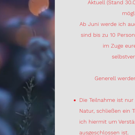
Aktuell (Stand 30.
mögli
Ab Juni werde ich au
sind bis zu 10 Perso
im Zuge eure
selbstver
Generell werde
Die Teilnahme ist nu
Natur, schließen ein T
ich hiermit um Verstä
ausgeschlossen ist.