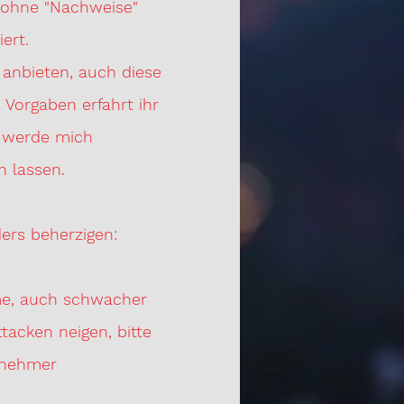
on ohne "Nachweise"
iert.
anbieten, auch diese
 Vorgaben erfahrt ihr
t werde mich
n lassen.
ers beherzigen:
ome, auch schwacher
ttacken neigen, bitte
ilnehmer