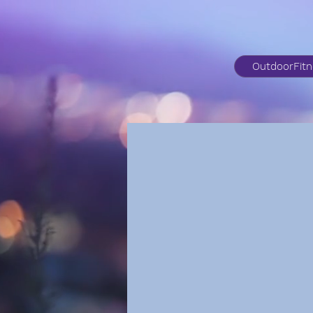
OutdoorFit