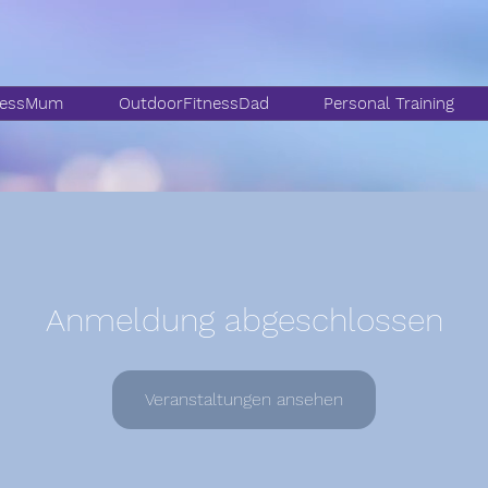
nessMum
OutdoorFitnessDad
Personal Training
Anmeldung abgeschlossen
Veranstaltungen ansehen