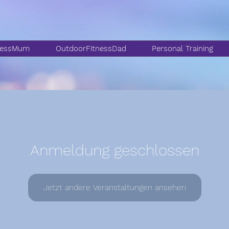
nessMum
OutdoorFitnessDad
Personal Training
Anmeldung geschlossen
Jetzt andere Veranstaltungen ansehen