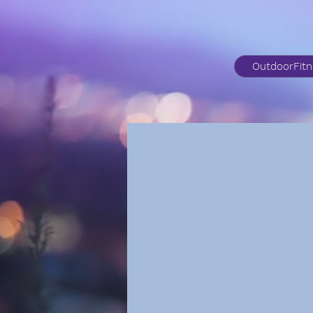
OutdoorFit