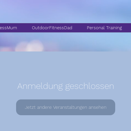
nessMum
OutdoorFitnessDad
Personal Training
Anmeldung geschlossen
Jetzt andere Veranstaltungen ansehen