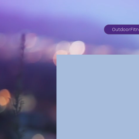
OutdoorFit