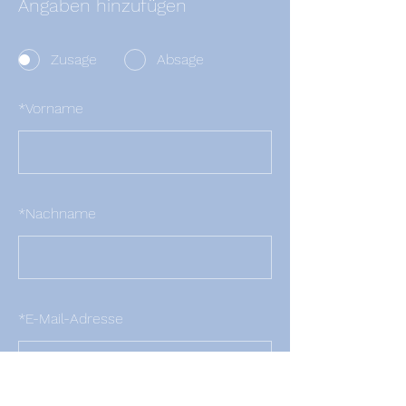
Angaben hinzufügen
Zusage
Absage
*
Vorname
*
Nachname
*
E-Mail-Adresse