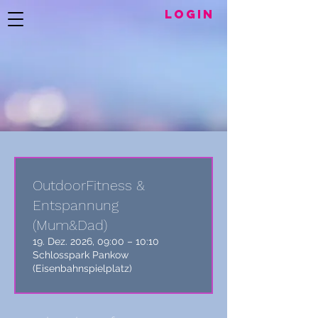
LogIN
OutdoorFitness &
Entspannung
(Mum&Dad)
19. Dez. 2026, 09:00 – 10:10
Schlosspark Pankow
(Eisenbahnspielplatz)