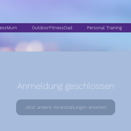
nessMum
OutdoorFitnessDad
Personal Training
Anmeldung geschlossen
Jetzt andere Veranstaltungen ansehen