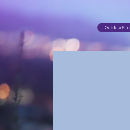
OutdoorFit