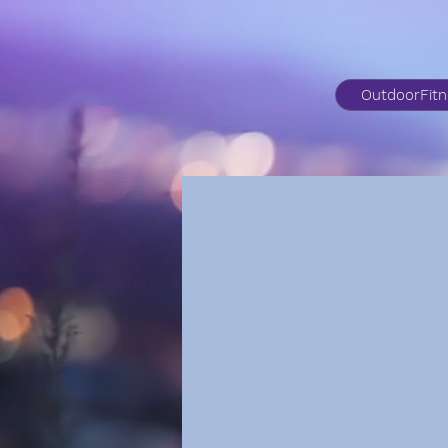
OutdoorFit