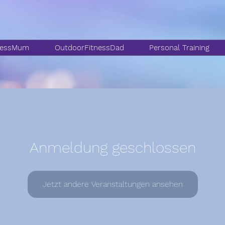
nessMum
OutdoorFitnessDad
Personal Training
Anmeldung geschlossen
Jetzt andere Veranstaltungen ansehen