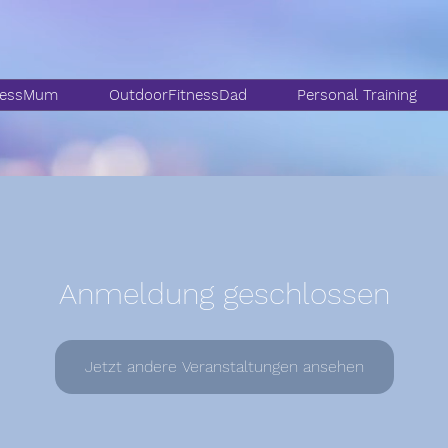
nessMum
OutdoorFitnessDad
Personal Training
Anmeldung geschlossen
Jetzt andere Veranstaltungen ansehen