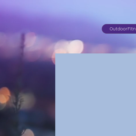
OutdoorFit