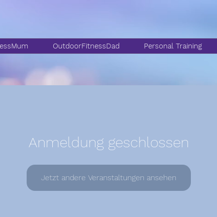
nessMum
OutdoorFitnessDad
Personal Training
Anmeldung geschlossen
Jetzt andere Veranstaltungen ansehen