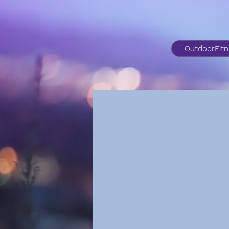
OutdoorFit