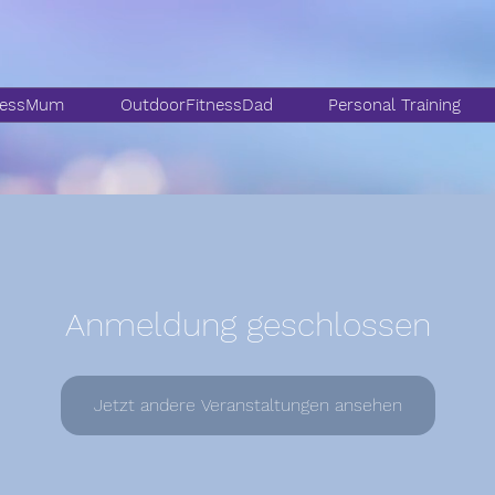
nessMum
OutdoorFitnessDad
Personal Training
Anmeldung geschlossen
Jetzt andere Veranstaltungen ansehen