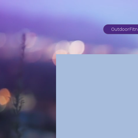
OutdoorFit