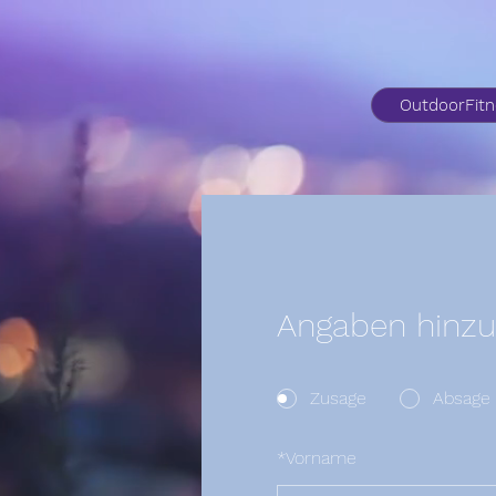
OutdoorFit
Angaben hinzu
Zusage
Absage
*
Vorname