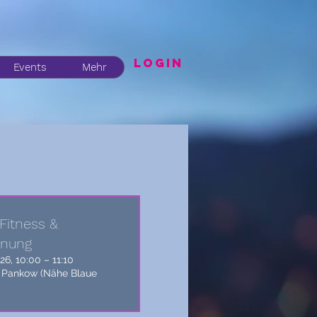
LogIN
Events
Mehr
Fitness &
nnung
26, 10:00 – 11:10
 Pankow (Nähe Blaue