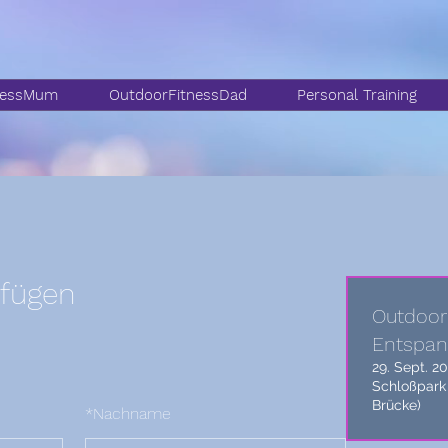
nessMum
OutdoorFitnessDad
Personal Training
fügen
Outdoor
Entspa
29. Sept. 20
Schloßpark
Brücke)
*
Nachname