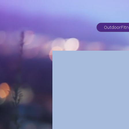
OutdoorFit