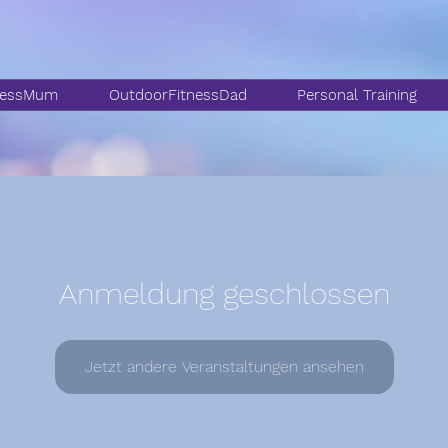
nessMum
OutdoorFitnessDad
Personal Training
Anmeldung geschlossen
Jetzt andere Veranstaltungen ansehen