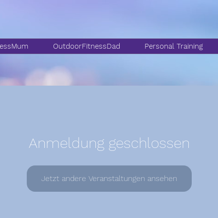
nessMum
OutdoorFitnessDad
Personal Training
Anmeldung geschlossen
Jetzt andere Veranstaltungen ansehen