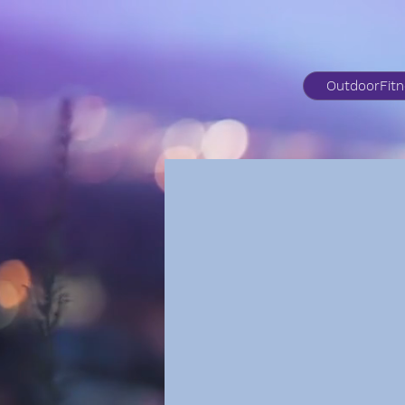
OutdoorFit