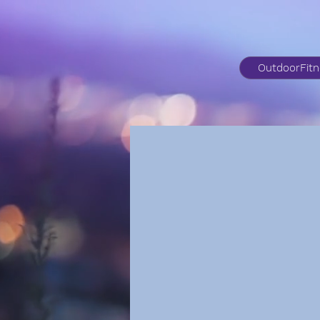
OutdoorFit