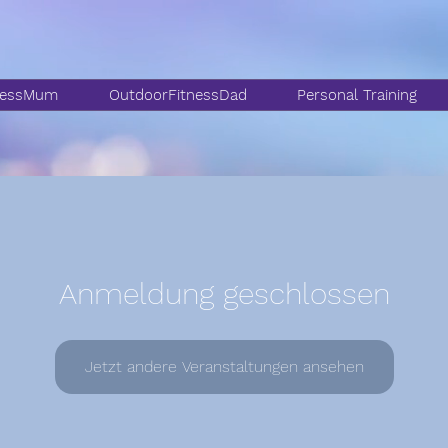
nessMum
OutdoorFitnessDad
Personal Training
Anmeldung geschlossen
Jetzt andere Veranstaltungen ansehen