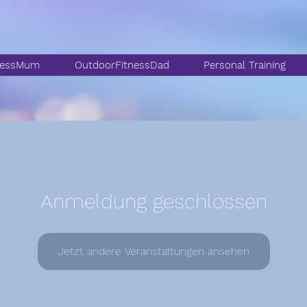
nessMum
OutdoorFitnessDad
Personal Training
Anmeldung geschlossen
Jetzt andere Veranstaltungen ansehen