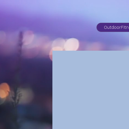
OutdoorFit