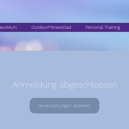
nessMum
OutdoorFitnessDad
Personal Training
Anmeldung abgeschlossen
Veranstaltungen ansehen