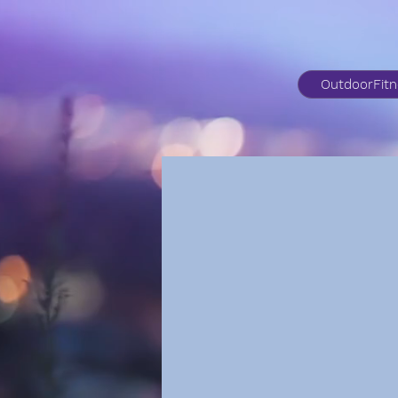
OutdoorFit