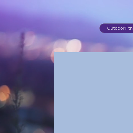
OutdoorFit