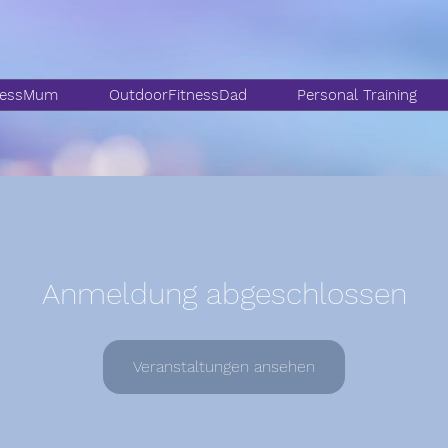
nessMum
OutdoorFitnessDad
Personal Training
Anmeldung abgeschlossen
Veranstaltungen ansehen