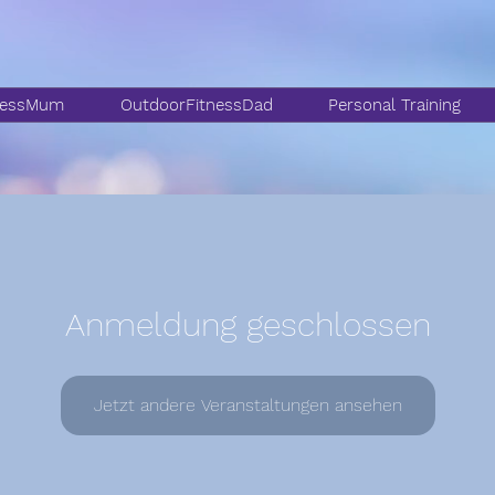
nessMum
OutdoorFitnessDad
Personal Training
Anmeldung geschlossen
Jetzt andere Veranstaltungen ansehen