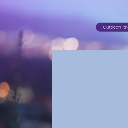
OutdoorFit