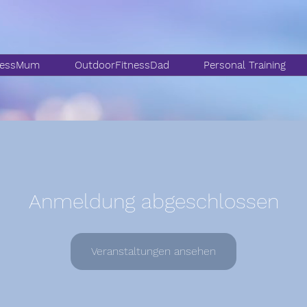
nessMum
OutdoorFitnessDad
Personal Training
Anmeldung abgeschlossen
Veranstaltungen ansehen