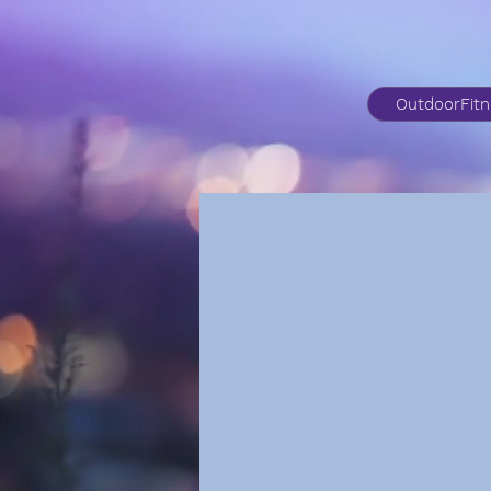
OutdoorFit