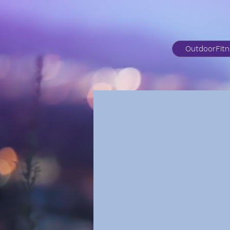
OutdoorFit