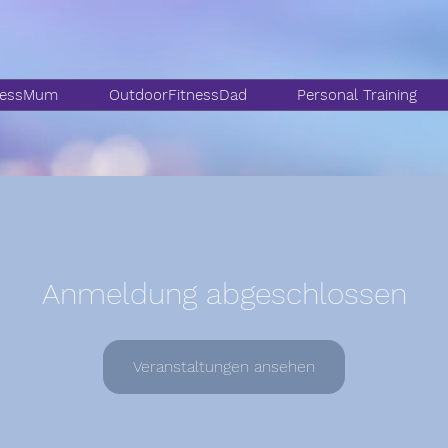
nessMum
OutdoorFitnessDad
Personal Training
Anmeldung abgeschlossen
Veranstaltungen ansehen