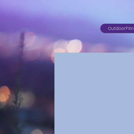
OutdoorFit