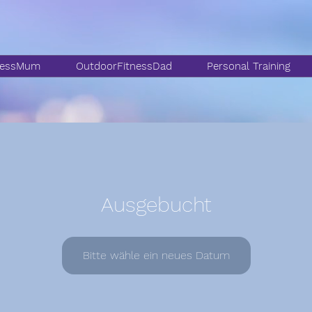
nessMum
OutdoorFitnessDad
Personal Training
Ausgebucht
Bitte wähle ein neues Datum