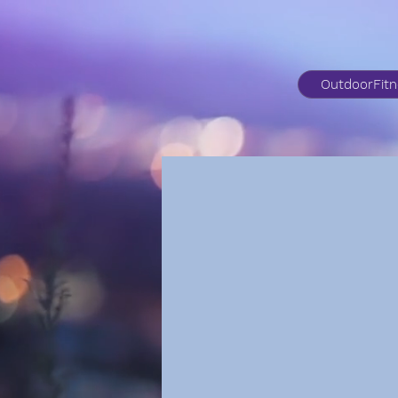
OutdoorFit