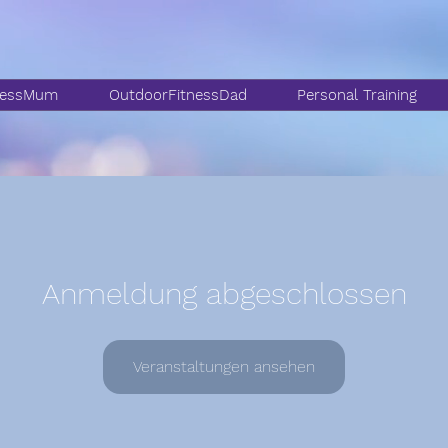
nessMum
OutdoorFitnessDad
Personal Training
Anmeldung abgeschlossen
Veranstaltungen ansehen