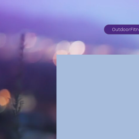
OutdoorFit