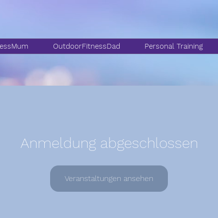
nessMum
OutdoorFitnessDad
Personal Training
Anmeldung abgeschlossen
Veranstaltungen ansehen