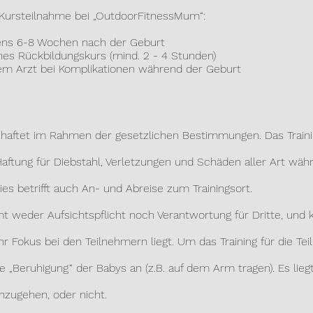
e Kursteilnahme bei „OutdoorFitnessMum“:
s 6-8 Wochen nach der Geburt
s Rückbildungskurs (mind. 2 - 4 Stunden)
Arzt bei Komplikationen während der Geburt
 haftet im Rahmen der gesetzlichen Bestimmungen. Das Traini
ung für Diebstahl, Verletzungen und Schäden aller Art währe
 betrifft auch An- und Abreise zum Trainingsort.
mt weder Aufsichtspflicht noch Verantwortung für Dritte, und ka
kus bei den Teilnehmern liegt. Um das Training für die Teil
 „Beruhigung“ der Babys an (z.B. auf dem Arm tragen). Es lie
ugehen, oder nicht.