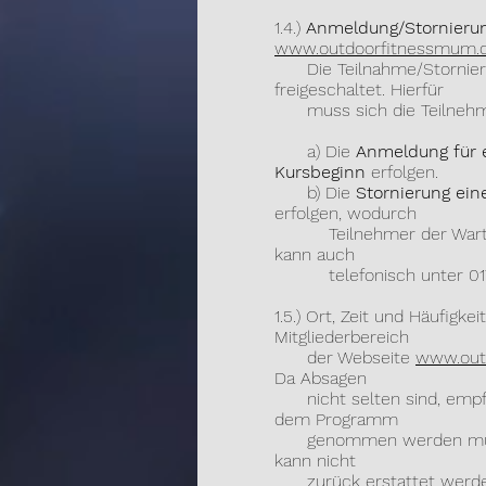
1.4.)
Anmeldung/Stornierun
www.outdoorfitnessmum
Die Teilnahme/Stornierung
freigeschaltet. Hierfür
muss sich die Teilnehmerin
a) Die
Anmeldung für e
Kursbeginn
erfolgen.
b) Die
Stornierung ein
erfolgen, wodurch
Teilnehmer der Wartelist
kann auch
telefonisch unter 0178/ 69
1.5.) Ort, Zeit und Häufigk
Mitgliederbereich
der Webseite
www.out
Da Absagen
nicht selten sind, empfieh
dem Programm
genommen werden muss, st
kann nicht
zurück erstattet werde