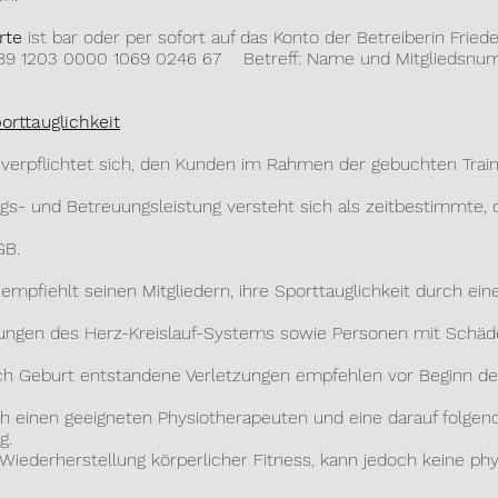
rte
ist bar oder per sofort auf das Konto der Betreiberin Friede
203 0000 1069 0246 67 Betreff: Name und Mitgliedsnu
orttauglichkeit
verpflichtet sich, den Kunden im Rahmen der gebuchten Traini
- und Betreuungsleistung versteht sich als zeitbestimmte, d
B.
empfiehlt seinen Mitgliedern, ihre Sporttauglichkeit durch ein
en des Herz-Kreislauf-Systems sowie Personen mit Schä
Geburt entstandene Verletzungen empfehlen vor Beginn des 
inen geeigneten Physiotherapeuten und eine darauf folgend
g.
ederherstellung körperlicher Fitness, kann jedoch keine phy