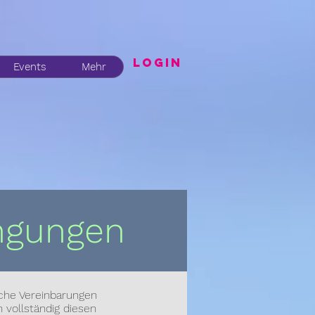
LogIN
Events
Mehr
ngungen
che Vereinbarungen
n vollständig diesen