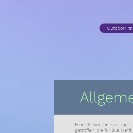
OutdoorFit
Allgem
Hiermit werden zwischen „
getroffen, die für alle künf