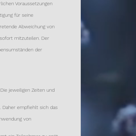
erlichen Voraussetzungen
igung für seine
tretende Abweichung von
ofort mitzuteilen. Der
ebensumständen der
ie jeweiligen Zeiten und
. Daher empfiehlt sich das
Anwendung von