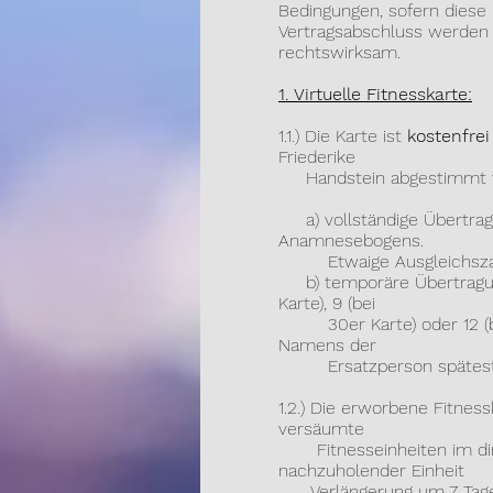
Bedingungen, sofern diese 
Vertragsabschluss werden 
rechtswirksam.
1. Virtuelle Fitnesskarte:
1.1.) Die Karte ist
kostenfrei
Friederike
Handstein abgestimmt we
a) vollständige Übertragun
Anamnesebogens.
Etwaige Ausgleichszahlu
b) temporäre Übertragung:
Karte), 9 (bei
30er Karte) oder 12 (bei 
Namens der
Ersatzperson spätestens 
1.2.) Die erworbene Fitne
versäumte
Fitnesseinheiten im dire
nachzuholender Einheit
Verlängerung um 7 Tage). E