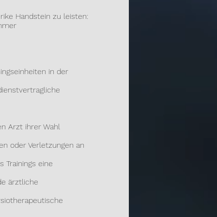
rike Handstein zu leisten:
mmer
ngseinheiten in der
ienstvertragliche
en Arzt ihrer Wahl
den
oder Verletzungen an
Trainings eine
e ärztliche
siotherapeutische