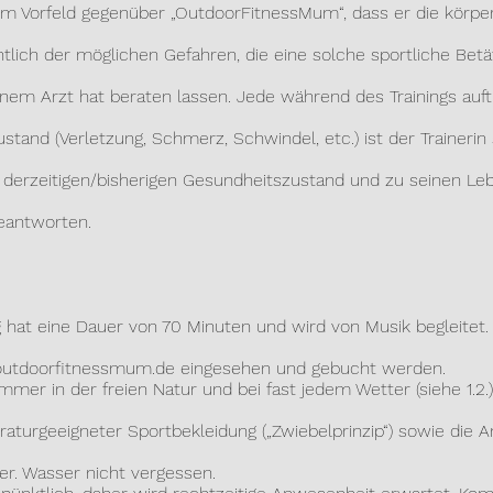
 im Vorfeld gegenüber „OutdoorFitnessMum“, dass er die körp
ich der möglichen Gefahren, die eine solche sportliche Betät
m Arzt hat beraten lassen. Jede während des Trainings auf
d (Verletzung, Schmerz, Schwindel, etc.) ist der Trainerin s
rzeitigen/bisherigen Gesundheitszustand und zu seinen L
ntworten.
at eine Dauer von 70 Minuten und wird von Musik begleitet. D
utdoorfitnessmum.de
eingesehen und gebucht werden.
er in der freien Natur und bei fast jedem Wetter (siehe 1.2.)
eeigneter Sportbekleidung („Zwiebelprinzip“) sowie die 
asser nicht vergessen.