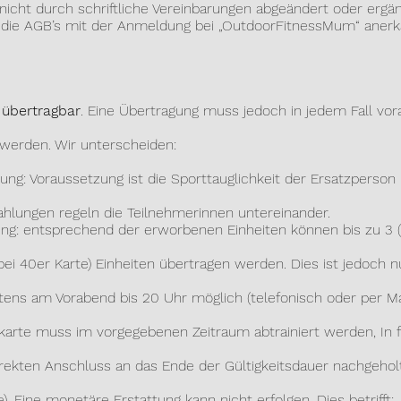
nicht durch schriftliche Vereinbarungen abgeändert oder ergä
die AGB’s mit der Anmeldung bei „OutdoorFitnessMum“ anerk
 übertragbar
. Eine Übertragung muss jedoch in jedem Fall vor
rden. Wir unterscheiden:
g: Voraussetzung ist die Sporttauglichkeit der Ersatzperson 
ngen regeln die Teilnehmerinnen untereinander.
 entsprechend der erworbenen Einheiten können bis zu 3 (bei
40er Karte) Einheiten übertragen werden. Dies ist jedoch n
am Vorabend bis 20 Uhr möglich (telefonisch oder per Mai
sskarte muss im vorgegebenen Zeitraum abtrainiert werden,
In 
kten Anschluss an das Ende der Gültigkeitsdauer nachgeho
ine monetäre Erstattung kann nicht erfolgen. Dies betrifft: