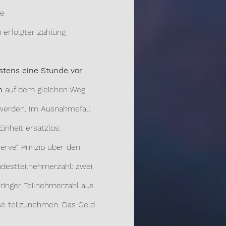
te
 erfolgter Zahlung
stens eine Stunde vor
n
auf dem gleichen Weg
werden. Im Ausnahmefall
inheit ersatzlos.
serve“ Prinzip über den
destteilnehmerzahl: zwei.
eringer Teilnehmerzahl aus
e teilzunehmen. Das Geld