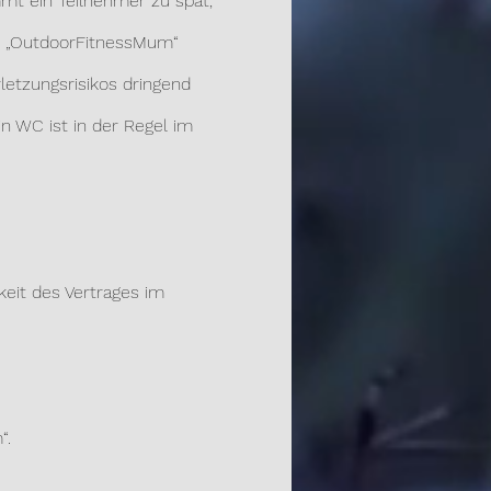
mt ein Teilnehmer zu spät,
 „OutdoorFitnessMum“
etzungsrisikos dringend
n WC ist in der Regel im
eit des Vertrages im
“.