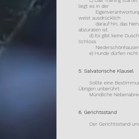
c) Das Training startet p
liegt es in der
Eigenverantwortung des 
weist ausdrücklich
darauf hin, das hiervon 
abzuraten ist.
d) Es gibt keine Duschmögl
Schloss
Niederschönhausen z
e) Hunde dürfen nicht 
5. Salvatorische Klausel
Sollte eine Bestimmung di
Übrigen unberührt.
Mündliche Nebenabreden 
6. Gerichtsstand
Der Gerichtsstand und de