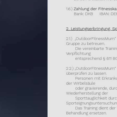
1.6.)
Zahlung der Fitnesska
Bank: DKB IBAN: DE89 1
2. Leistungserbringung, Sp
2.1.) „OutdoorFitnessMum“ 
Gruppe zu betreuen.
Die vereinbarte Trainings
Verpflichtung
entsprechend § 611 BG
2.2.) „OutdoorFitnessMum“ 
üb
erprüfen zu lassen.
Personen mit Erkrankung
der Wirbelsäule
oder gravierende, durch 
Wiederherstellung der
Sporttauglichkeit durch e
Sporteignungsuntersuchun
Das Training dient der Wi
Behandlung ersetzen.