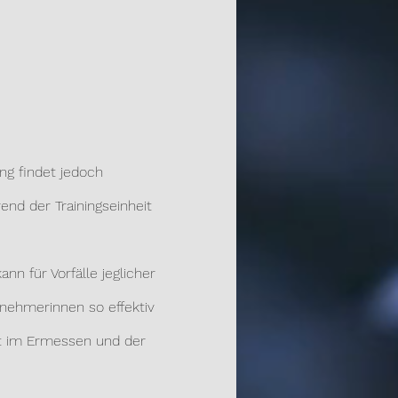
ng findet jedoch
nd der Trainingseinheit
nn für Vorfälle jeglicher
nehmerinnen so effektiv
gt im Ermessen und der