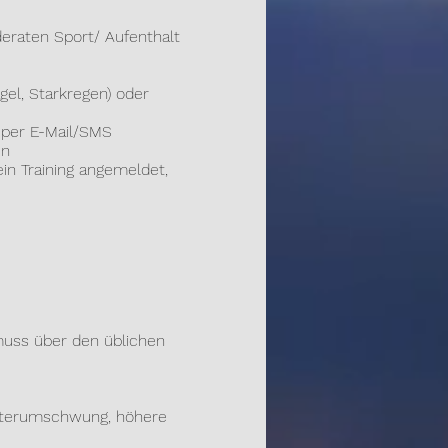
raten Sport/ Aufenthalt
el, Starkregen) oder
per E-Mail/SMS
en
in Training angemeldet,
muss über den üblichen
etterumschwung, höhere