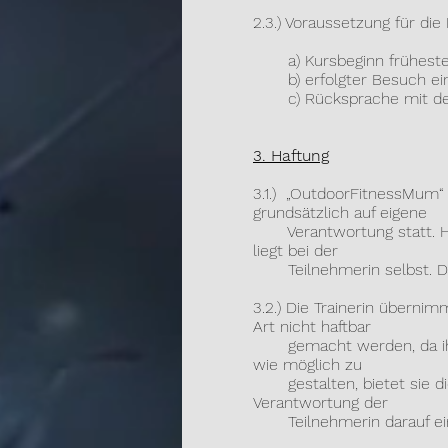
2.3.) Voraussetzung für di
a) Kursbeginn frühesten
b) erfolgter Besuch eine
c) Rücksprache mit dem 
3. Haftung
3.1.) „OutdoorFitnessMum“
grundsätzlich auf eigene
Verantwortung statt. Haft
liegt bei der
Teilnehmerin selbst. Dies
3.2.) Die Trainerin übernim
Art nicht haftbar
gemacht werden, da ihr Fo
wie möglich zu
gestalten, bietet sie die
Verantwortung der
Teilnehmerin darauf einz