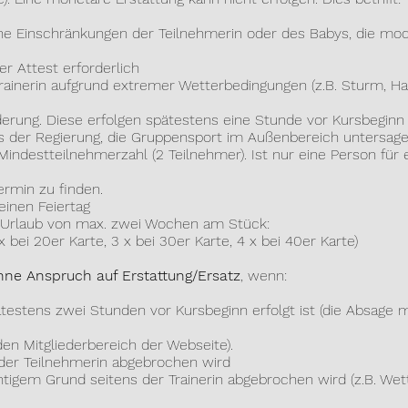
 Einschränkungen der Teilnehmerin oder des Babys, die mode
Attest erforderlich
nerin aufgrund extremer Wetterbedingungen (z.B. Sturm, Hag
g. Diese erfolgen spätestens eine Stunde vor Kursbeginn 
er Regierung, die Gruppensport im Außenbereich untersag
destteilnehmerzahl (2 Teilnehmer). Ist nur eine Person für e
min zu finden.
einen Feiertag
 Urlaub von max. zwei Wochen am Stück:
ei 20er Karte, 3 x bei 30er Karte, 4 x bei 40er Karte)
ohne Anspruch auf Erstattung/Ersatz
, wenn:
stens zwei Stunden vor Kursbeginn erfolgt ist (die Absage 
Mitgliederbereich der Webseite).
der Teilnehmerin abgebrochen wird
igem Grund seitens der Trainerin abgebrochen wird (z.B. W