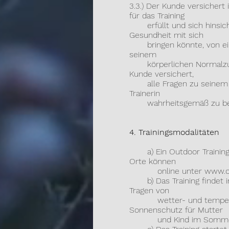
3.3.) Der Kunde versichert
für das Training
erfüllt und sich hinsichtl
Gesundheit mit sich
bringen könnte, von eine
seinem
körperlichen Normalzustan
Kunde versichert,
alle Fragen zu seinem de
Trainerin
wahrheitsgemäß zu bea
4. Trainingsmodalitäten
a) Ein Outdoor Training h
Orte können
online unter
www.o
b) Das Training findet imm
Tragen von
wetter- und temperaturg
Sonnenschutz für Mutter
und Kind im Sommer. W