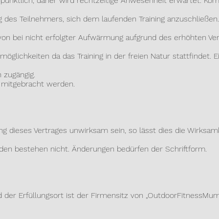
ünktlich, daher wird rechtzeitige Anwesenheit erwartet. Kom
Teilnehmers, sich dem laufenden Training anzuschließen.
bei nicht erfolgter Aufwärmung aufgrund des erhöhten Verl
ichkeiten da das Training in der freien Natur stattfindet. Ei
ugängig.
mitgebracht werden.
eses Vertrages unwirksam sein, so lässt dies die Wirksamk
bestehen nicht. Änderungen bedürfen der Schriftform.
r Erfüllungsort ist der Firmensitz von „OutdoorFitnessMum