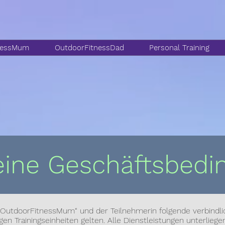
nessMum
OutdoorFitnessDad
Personal Training
eine Geschäftsbedi
OutdoorFitnessMum“ und der Teilnehmerin folgende verbindli
tigen Trainingseinheiten gelten. Alle Dienstleistungen unterliege