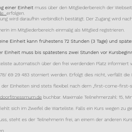
g einer Einheit
muss über den Mitgliederbereich der Websei
.de
erfolgen.
 wird daraufhin verbindlich bestätigt. Der Zugang wird nach
 im Mitgliederbereich einmalig als Mitglied registrieren.
ine Einheit kann frühestens 72 Stunden (3 Tage) und späte
er Einheit muss bis spätestens zwei Stunden vor Kursbegin
e automatisch über den frei werdenden Platz informiert 
 29 483 storniert werden. Erfolgt dies nicht, verfällt die E
eit der Einheiten sind stets flexibel nach dem „first-come-first-
doorfitnessmum.de
buchbar. Maximale Teilnehmerzahl: 15, Min
lt sich im Zweifel die Warteliste. Falls ein Kurs wegen zu g
eht es der Teilnehmerin frei, an einem der anderen Kurs
n.