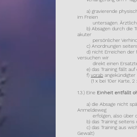
a) gravierende physische
im Freien
untersagen. Ärztlicher 
b) Absagen durch die Trai
akuter
persönlicher Verhinderun
c) Anordnungen seitens d
d) nicht Erreichen der Min
versuchen wir
direkt einen Ersatzter
e) das Training fällt auf 
f)
vorab
angekündigter
(1 x bei 10er Karte, 2 x b
1.3.) Eine
Einheit entfällt 
a) die Absage nicht späte
Anmeldeweg
erfolgen, also über den 
b) das Training seitens 
c) das Training aus wicht
Gewalt)