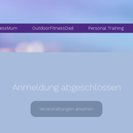
nessMum
OutdoorFitnessDad
Personal Training
Anmeldung abgeschlossen
Veranstaltungen ansehen