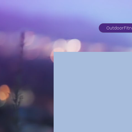
OutdoorFit