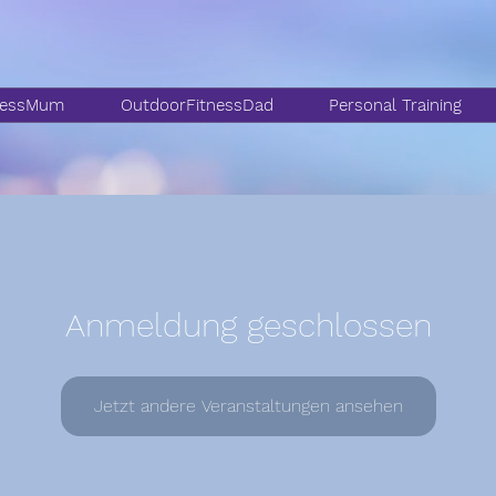
nessMum
OutdoorFitnessDad
Personal Training
Anmeldung geschlossen
Jetzt andere Veranstaltungen ansehen