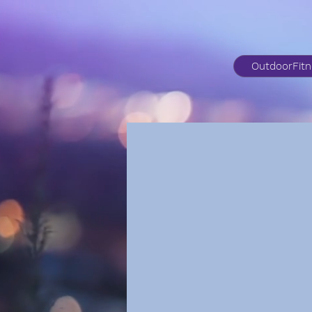
OutdoorFit