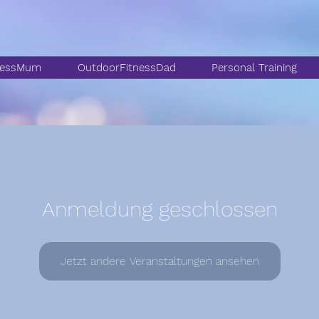
nessMum
OutdoorFitnessDad
Personal Training
Anmeldung geschlossen
Jetzt andere Veranstaltungen ansehen