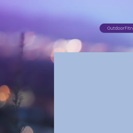
OutdoorFit