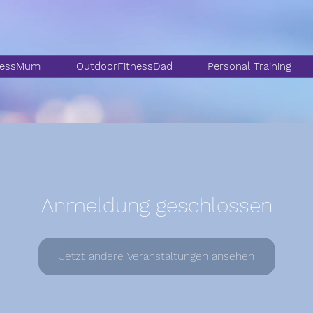
nessMum
OutdoorFitnessDad
Personal Training
Anmeldung geschlossen
Jetzt andere Veranstaltungen ansehen