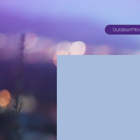
OutdoorFit