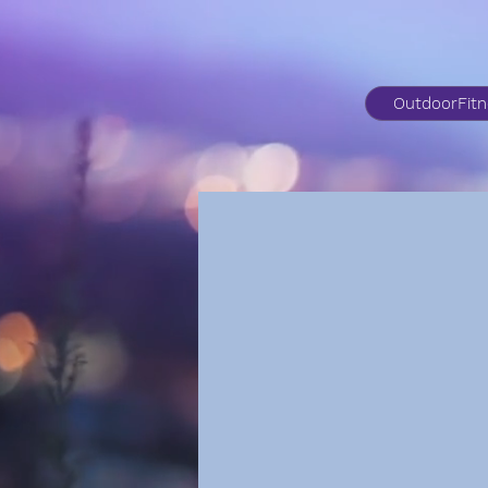
OutdoorFit