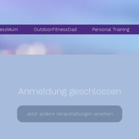
nessMum
OutdoorFitnessDad
Personal Training
Anmeldung geschlossen
Jetzt andere Veranstaltungen ansehen