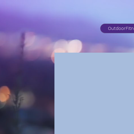
OutdoorFit