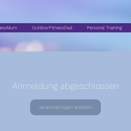
nessMum
OutdoorFitnessDad
Personal Training
Anmeldung abgeschlossen
Veranstaltungen ansehen