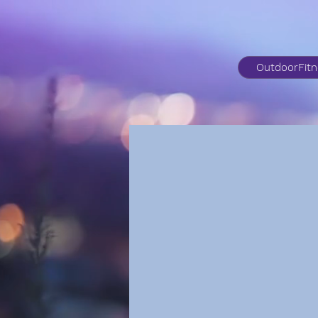
OutdoorFit