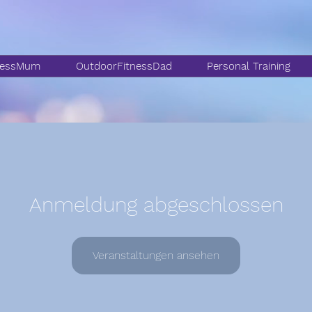
nessMum
OutdoorFitnessDad
Personal Training
Anmeldung abgeschlossen
Veranstaltungen ansehen