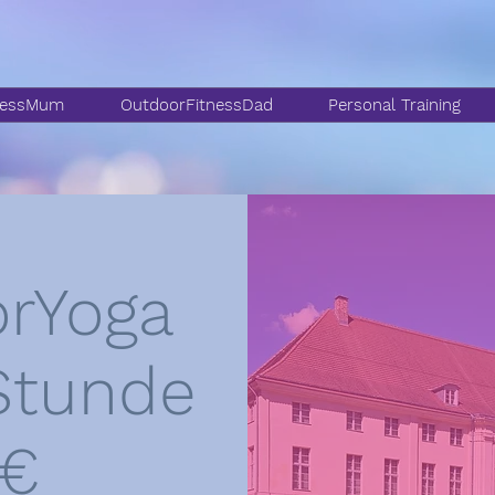
nessMum
OutdoorFitnessDad
Personal Training
rYoga
Stunde
 €