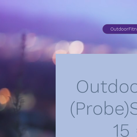
OutdoorFit
Outdoo
(Probe)
15