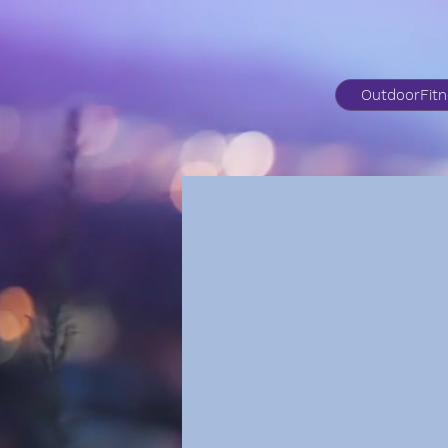
OutdoorFit