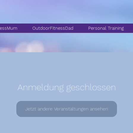
nessMum
OutdoorFitnessDad
Personal Training
Anmeldung geschlossen
Jetzt andere Veranstaltungen ansehen