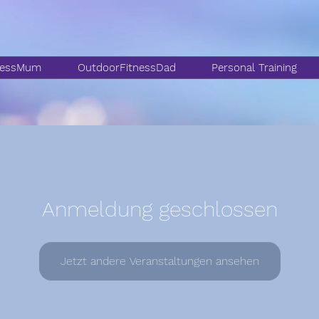
nessMum
OutdoorFitnessDad
Personal Training
Anmeldung geschlossen
Jetzt andere Veranstaltungen ansehen