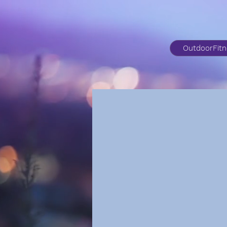
OutdoorFit