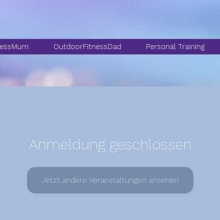
nessMum
OutdoorFitnessDad
Personal Training
Anmeldung geschlossen
Jetzt andere Veranstaltungen ansehen