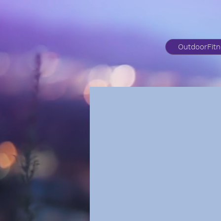
OutdoorFit