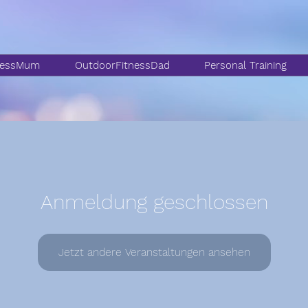
nessMum
OutdoorFitnessDad
Personal Training
Anmeldung geschlossen
Jetzt andere Veranstaltungen ansehen