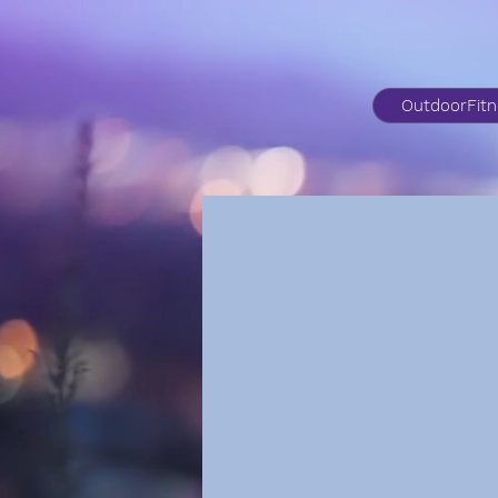
OutdoorFit