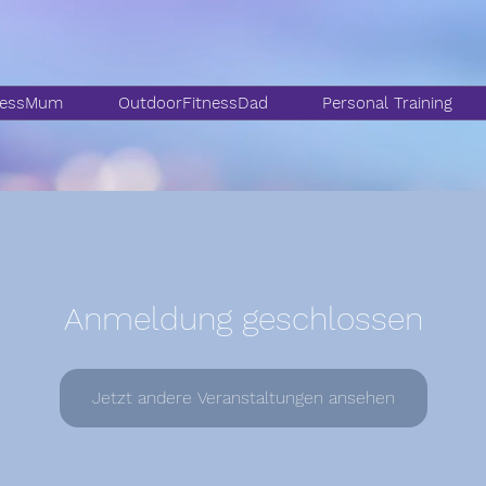
nessMum
OutdoorFitnessDad
Personal Training
Anmeldung geschlossen
Jetzt andere Veranstaltungen ansehen