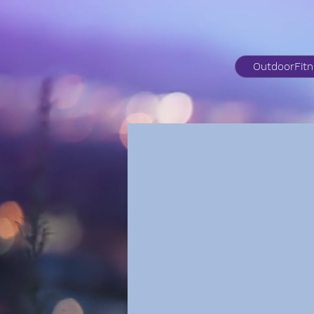
OutdoorFit