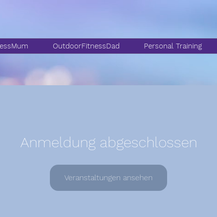
nessMum
OutdoorFitnessDad
Personal Training
Anmeldung abgeschlossen
Veranstaltungen ansehen