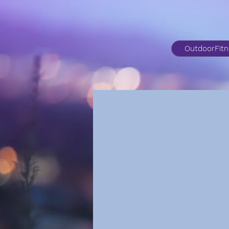
OutdoorFit