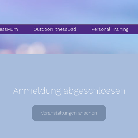
nessMum
OutdoorFitnessDad
Personal Training
Anmeldung abgeschlossen
Veranstaltungen ansehen