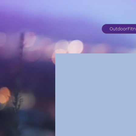
OutdoorFit