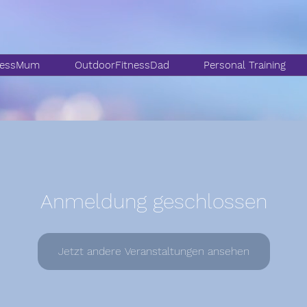
nessMum
OutdoorFitnessDad
Personal Training
Anmeldung geschlossen
Jetzt andere Veranstaltungen ansehen