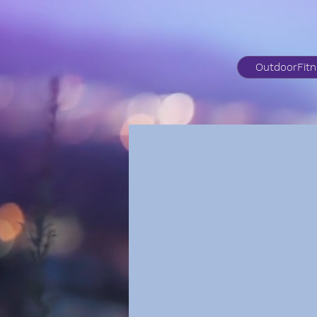
OutdoorFit