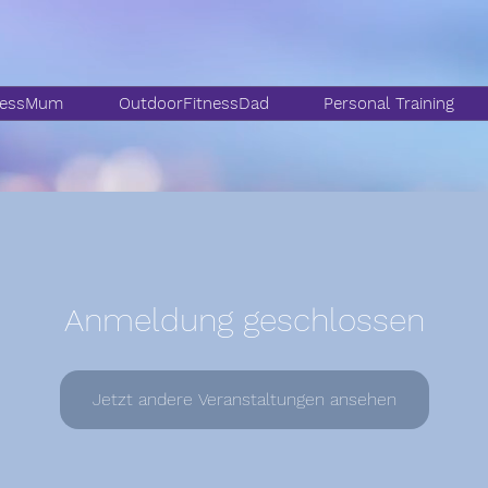
nessMum
OutdoorFitnessDad
Personal Training
Anmeldung geschlossen
Jetzt andere Veranstaltungen ansehen