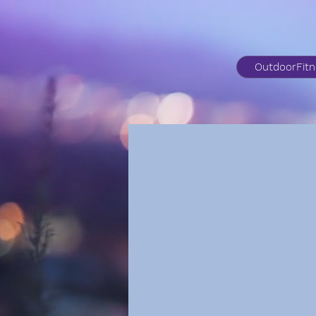
OutdoorFit