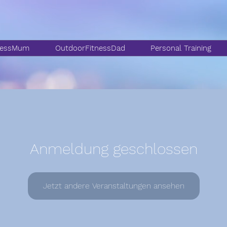
nessMum
OutdoorFitnessDad
Personal Training
Anmeldung geschlossen
Jetzt andere Veranstaltungen ansehen