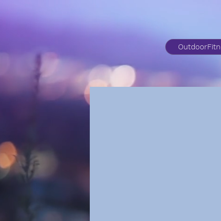
OutdoorFit