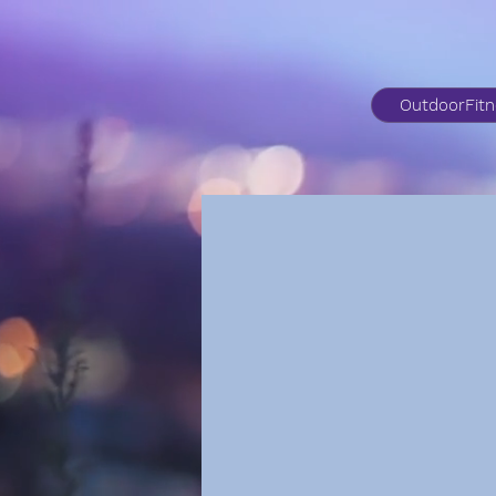
OutdoorFit