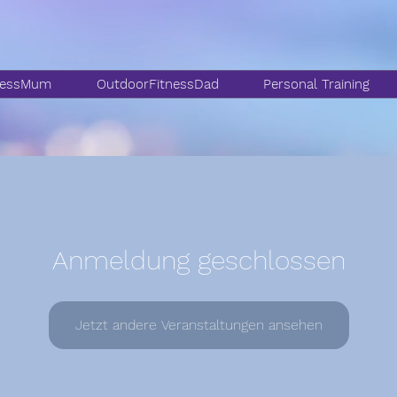
nessMum
OutdoorFitnessDad
Personal Training
Anmeldung geschlossen
Jetzt andere Veranstaltungen ansehen