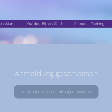
nessMum
OutdoorFitnessDad
Personal Training
Anmeldung geschlossen
Jetzt andere Veranstaltungen ansehen