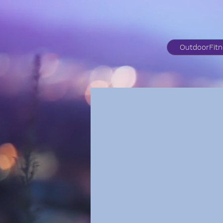
OutdoorFit