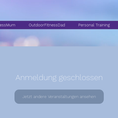
nessMum
OutdoorFitnessDad
Personal Training
Anmeldung geschlossen
Jetzt andere Veranstaltungen ansehen