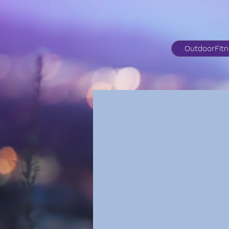
OutdoorFit