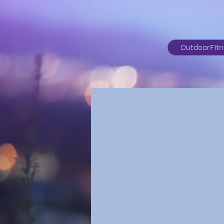
OutdoorFit