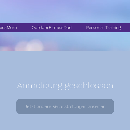
nessMum
OutdoorFitnessDad
Personal Training
Anmeldung geschlossen
Jetzt andere Veranstaltungen ansehen