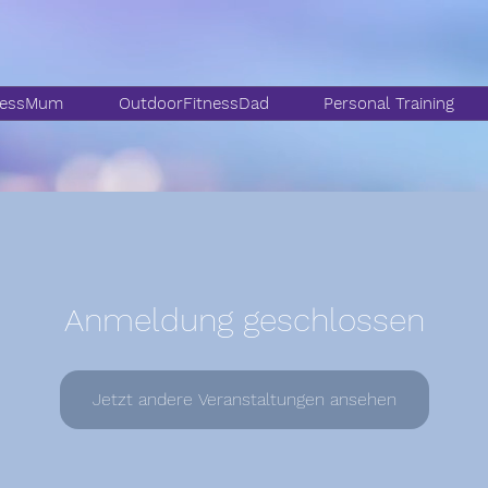
nessMum
OutdoorFitnessDad
Personal Training
Anmeldung geschlossen
Jetzt andere Veranstaltungen ansehen