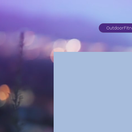
OutdoorFit