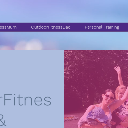
nessMum
OutdoorFitnessDad
Personal Training
Fitnes
&