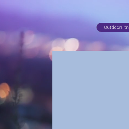
OutdoorFit