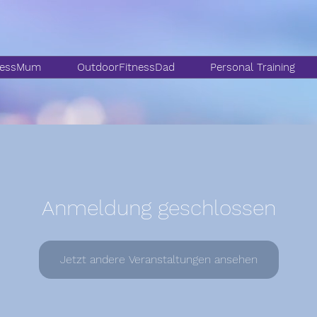
nessMum
OutdoorFitnessDad
Personal Training
Anmeldung geschlossen
Jetzt andere Veranstaltungen ansehen