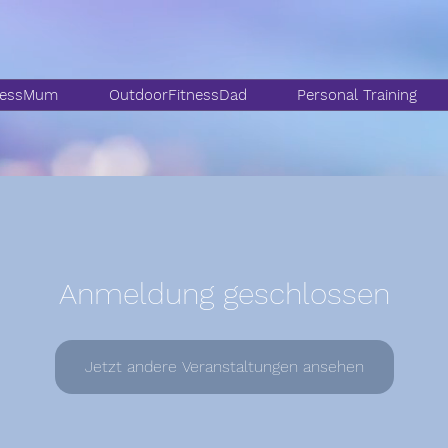
nessMum
OutdoorFitnessDad
Personal Training
Anmeldung geschlossen
Jetzt andere Veranstaltungen ansehen