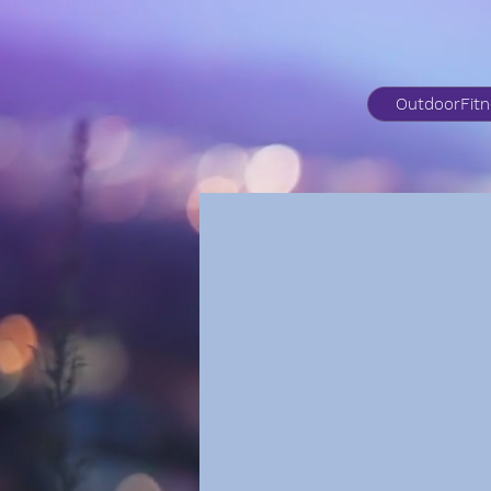
OutdoorFit